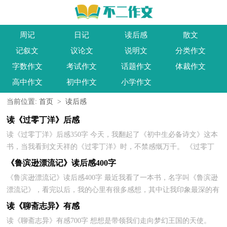
周记
日记
读后感
散文
记叙文
议论文
说明文
分类作文
字数作文
考试作文
话题作文
体裁作文
高中作文
初中作文
小学作文
当前位置:
首页
>
读后感
读《过零丁洋》后感
读《过零丁洋》后感350字 今天，我翻起了《初中生必备诗文》这本
书，当我看到文天祥的《过零丁洋》时，不禁感慨万千。 《过零丁
洋》的作者文天祥，是南宋抗元英雄爱国诗人。 这首诗...
《鲁滨逊漂流记》读后感400字
《鲁滨逊漂流记》读后感400字 最近我看了一本书，名字叫《鲁滨逊
漂流记》，看完以后，我的心里有很多感想，其中让我印象最深的有
这样几个片断：片断一：落难日记。我从书中看到鲁滨逊每...
读《聊斋志异》有感
读《聊斋志异》有感700字 想想是带领我们走向梦幻王国的天使。