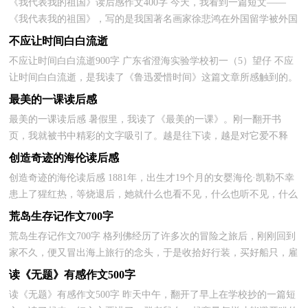
《我代表我的祖国》读后感作文400字 今天，我看到一篇短文——
《我代表我的祖国》，写的是我国著名画家徐悲鸿在外国留学被外国
学生挑战，徐悲鸿怀着为国争光的激情，努力学习，获得了...
不应让时间白白流逝
不应让时间白白流逝900字 广东省澄海实验学校初一（5）望仔 不应
让时间白白流逝，是我读了《鲁迅爱惜时间》这篇文章所感触到的。
《鲁迅爱惜时间》这篇文章记叙了我国伟大的革命...
最美的一课读后感
最美的一课读后感 暑假里，我读了《最美的一课》。刚一翻开书
页，我就被书中精彩的文字吸引了。越是往下读，越是对它爱不释
手，恨不得一口气把它读完。 这本书讲的是仙女蜜儿给红宫...
创造奇迹的海伦读后感
创造奇迹的海伦读后感 1881年，出生才19个月的女婴海伦·凯勒不幸
患上了猩红热，等烧退后，她就什么也看不见，什么也听不见，什么
也说不出了。 但海伦在5岁时就学会了叠衣服。7岁时，父...
荒岛生存记作文700字
荒岛生存记作文700字 格列佛经历了许多次的冒险之旅后，刚刚回到
家不久，便又冒出海上旅行的念头，于是收拾好行装，买好船只，雇
好水手，择日开始了他的海上之旅。 真是天有不测风...
读《无题》有感作文500字
读《无题》有感作文500字 昨天中午，翻开了早上在学校抄的一篇短