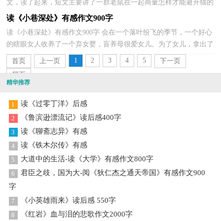
文，读了起来，短文主要讲了一群老鼠在一起商量怎样才能避开猫的
追捕。一个小老鼠提出在猫的脖子上挂个铃铛，这样，猫...
读《小巷深处》有感作文900字
读《小巷深处》有感作文900字 会在一个落叶纷飞的季节，一个好心
的瞎眼女人收养了一个弃女婴，盲养母很爱女儿。为了女儿，拿出了
所有的积蓄换了住处，给女儿一个温暖的家；为了她，盲母...
1
2
3
4
5
首页
上一页
下一页
尾页
精华推荐
读《过零丁洋》后感
1
《鲁滨逊漂流记》读后感400字
2
读《聊斋志异》有感
3
读《铁木尔传》有感
4
大道中的生活-读《大学》有感作文800字
5
君臣之歧，国为大-阅《狄仁杰之通天帝国》有感作文900
6
字
《小英雄雨来》读后感 550字
7
《红岩》血与泪的悲歌作文2000字
8