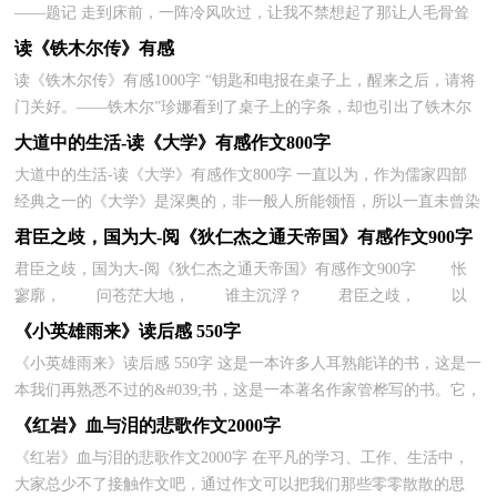
——题记 走到床前，一阵冷风吹过，让我不禁想起了那让人毛骨耸
立的《聊斋志异》。翻开书，打开铺满灰尘的第一页，那...
读《铁木尔传》有感
读《铁木尔传》有感1000字 “钥匙和电报在桌子上，醒来之后，请将
门关好。——铁木尔”珍娜看到了桌子上的字条，却也引出了铁木尔
是谁的问题。 铁木尔是谁，这个天真的姑娘想。大黄...
大道中的生活-读《大学》有感作文800字
大道中的生活-读《大学》有感作文800字 一直以为，作为儒家四部
经典之一的《大学》是深奥的，非一般人所能领悟，所以一直未曾染
指。若不是这次在语文书中偶遇《大学》，短时间内也...
君臣之歧，国为大-阅《狄仁杰之通天帝国》有感作文900字
君臣之歧，国为大-阅《狄仁杰之通天帝国》有感作文900字 怅
寥廓， 问苍茫大地， 谁主沉浮？ 君臣之歧， 以
国为大。 巾帼称帝又如何？ 所谓，能者居之。 皇位...
《小英雄雨来》读后感 550字
《小英雄雨来》读后感 550字 这是一本许多人耳熟能详的书，这是一
本我们再熟悉不过的&#039;书，这是一本著名作家管桦写的书。它，
就是《小英雄雨来》。 这本书讲述了小英雄雨来聪明、...
《红岩》血与泪的悲歌作文2000字
《红岩》血与泪的悲歌作文2000字 在平凡的学习、工作、生活中，
大家总少不了接触作文吧，通过作文可以把我们那些零零散散的思