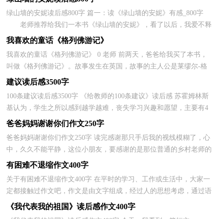
绿山墙的安妮读后感800字 篇一：读《绿山墙的安妮》有感_800字
老师推荐给我们一本书《绿山墙的安妮》，看了以后，我爱不释
手。读完这本书，我被深深地感动了，觉得这确实是一个...
我喜欢的童话《格列佛游记》
我喜欢的童话《格列佛游记》 0 老师 前两天，爸爸给我买了本书，
叫做《格列佛游记》。故事发生在英国，故事的主人公是莱缪尔-格
列佛。他是一个外科医生，但对航海非常感兴趣。 ...
建议读后感3500字
100条建议读后感3500字 《给教师的100条建议》读后感 苏霍姆林斯
基认为，学生之所以感到越学越难，丧失学习兴趣和愿望，主要有4
个原因——1、学生没有自由支配的时间。“学生每...
爸爸妈妈谢谢你们作文250字
爸爸妈妈谢谢你们作文250字 读完感谢那只手后我的视线模糊了，心
中，久久不能平静，这位小朋友，要感谢的是那位普通的乡村老师的
手，在别人心中，老师握着学生的手是很平凡的，可主人公确...
有困难不退缩作文400字
关于有困难不退缩作文400字 在平时的学习、工作或生活中，大家一
定都接触过作文吧，作文是由文字组成，经过人的思想考虑，通过语
言组织来表达一个主题意义的文体。相信写作文是一个...
《我代表我的祖国》读后感作文400字