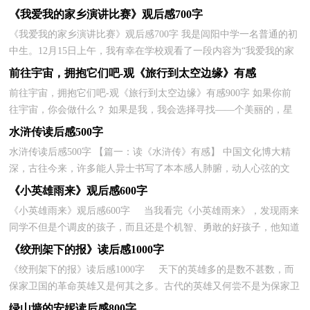
想，聚集在一块。你知道作文怎样写才规范吗？下面是小...
《我爱我的家乡演讲比赛》观后感700字
《我爱我的家乡演讲比赛》观后感700字 我是闾阳中学一名普通的初
中生。12月15日上午，我有幸在学校观看了一段内容为“我爱我的家
乡演讲比赛”的录像。看后，顿觉激情澎湃，不禁深...
前往宇宙，拥抱它们吧-观《旅行到太空边缘》有感
前往宇宙，拥抱它们吧-观《旅行到太空边缘》有感900字 如果你前
往宇宙，你会做什么？ 如果是我，我会选择寻找——个美丽的，星
球。 ——题记 最近，我们学校组织了科技节的活动，我们...
水浒传读后感500字
水浒传读后感500字 【篇一：读《水浒传》有感】 中国文化博大精
深，古往今来，许多能人异士书写了本本感人肺腑，动人心弦的文
章，《水浒传》便是其中一本。 《水浒传》主要讲述了一...
《小英雄雨来》观后感600字
《小英雄雨来》观后感600字 当我看完《小英雄雨来》，发现雨来
同学不但是个调皮的孩子，而且还是个机智、勇敢的好孩子，他知道
对待敌人要智取，而不是硬攻。 雨来同...
《绞刑架下的报》读后感1000字
《绞刑架下的报》读后感1000字 天下的英雄多的是数不甚数，而
保家卫国的革命英雄又是何其之多。古代的英雄又何尝不是为保家卫
国而牺牲呢，虽说英雄气短，但他们仍然誓死保...
绿山墙的安妮读后感800字