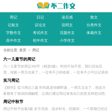
周记
日记
读后感
散文
记叙文
议论文
说明文
分类作文
字数作文
考试作文
话题作文
体裁作文
高中作文
初中作文
小学作文
当前位置:
首页
>
周记
六一儿童节的周记
六一儿童节的周记300字（精选9篇） 时间不知不觉，我们后知后
觉，转眼一周又结束了，一定有不少的收获，一定有不少可以记录的
东西吧，该写一篇周记了。快来参考周记是怎么写的吧，下面是小...
实习周记
【精华】实习周记三篇 时间真是转瞬即逝，一周又过去了，想必大
家都有了很深的感触吧，让我们通过周记发表自己的意见和想法吧。
我们该怎么写周记呢？下面是小编为大家收集的实习周...
周记中秋节
周记中秋节合集8篇 岁月无痕，流水时光，眨眼间，一个星期已经过