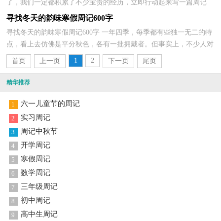
了，我们一定都积累了不少宝贵的经历，立即行动起来写一篇周记
吧。相信许多人会觉得周记很难写吧，以下是小编精心整...
寻找冬天的韵味寒假周记600字
寻找冬天的韵味寒假周记600字 一年四季，每季都有些独一无二的特
点，看上去仿佛是平分秋色，各有一批拥戴者。但事实上，不少人对
冬是极为痛恶的，他们讨厌雪，认为雪冰冷无比，残忍无情。...
1
2
首页
上一页
下一页
尾页
精华推荐
六一儿童节的周记
1
实习周记
2
周记中秋节
3
开学周记
4
寒假周记
5
数学周记
6
三年级周记
7
初中周记
8
高中生周记
9