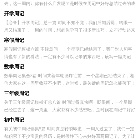
去，这一周内让你有什么启发呢？是时候在周记中好好总结过去的成
绩了。千万不能认为周记随便应付就可以，下面是小编整理...
开学周记
【必备】开学周记汇总十篇 时间不知不觉，我们后知后觉，转眼一
周又结束了，一周的时间，想必你学习了很多新技巧，立即行动起来
写一篇周记吧。我们该怎么写周记呢？以下是小编整理的开...
寒假周记
寒假周记模板六篇 不经意间，一个星期已经结束了，我们对人和事
情也有了新的看法，一定有不少可以记录的东西吧，该写一篇周记
了。怎样写周记才更能吸引眼球呢？以下是小编精心整理的...
数学周记
数学周记集合8篇 时间乘着年轮循序往前，一个星期已经结束了，相
信大家在这一周里收获不少吧，这时候，最关键的周记怎么能落下！
那么写周记需要注意哪些问题呢？以下是小编为大家收集的...
三年级周记
关于三年级周记模板汇总八篇 时间过得真快啊，眨眼间，一个星期
已经过去了，这一周里，大家都有不少感想吧，是时候在周记中好好
总结过去的成绩了。但是却发现不知道该写些什么，以下是...
初中周记
有关初中周记锦集5篇 时间真是转瞬即逝，一周又过去了，我们一定
都积累了不少宝贵的经历，是时候静下心来好好写写周记了。为了让