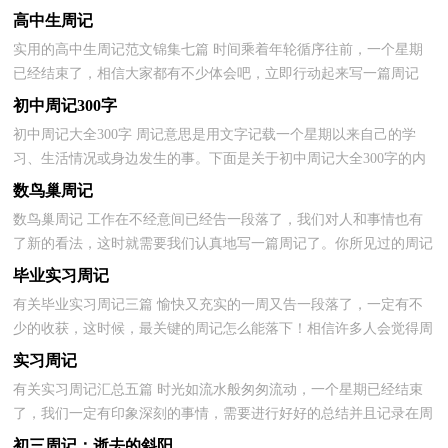
您不再为写周记头疼，下面是小编为大家整理的初中周...
高中生周记
实用的高中生周记范文锦集七篇 时间乘着年轮循序往前，一个星期
已经结束了，相信大家都有不少体会吧，立即行动起来写一篇周记
吧。快来参考周记是怎么写的吧，以下是小编为大家整理...
初中周记300字
初中周记大全300字 周记意思是用文字记载一个星期以来自己的学
习、生活情况或身边发生的事。下面是关于初中周记大全300字的内
容，欢迎阅读！ 【篇一：秦皇岛】我记得上次，我、...
数鸟巢周记
数鸟巢周记 工作在不经意间已经告一段落了，我们对人和事情也有
了新的看法，这时就需要我们认真地写一篇周记了。你所见过的周记
应该是什么样的？下面是小编为大家整理的数鸟巢周...
毕业实习周记
有关毕业实习周记三篇 愉快又充实的一周又告一段落了，一定有不
少的收获，这时候，最关键的周记怎么能落下！相信许多人会觉得周
记很难写吧，以下是小编帮大家整理的毕业实习周记3篇，仅...
实习周记
有关实习周记汇总五篇 时光如流水般匆匆流动，一个星期已经结束
了，我们一定有印象深刻的事情，需要进行好好的总结并且记录在周
记里了。为了让您不再为写周记头疼，下面是小编帮大...
初三周记：逝去的斜阳