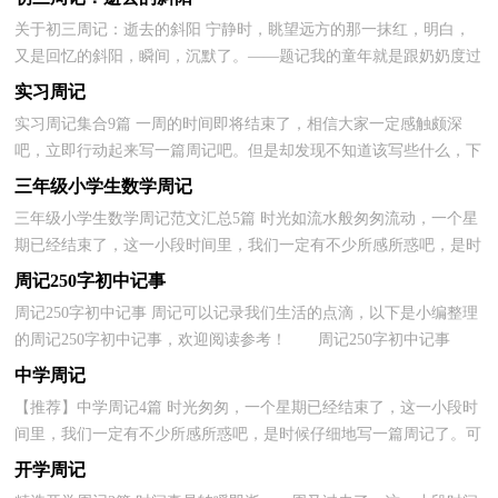
关于初三周记：逝去的斜阳 宁静时，眺望远方的那一抹红，明白，
又是回忆的斜阳，瞬间，沉默了。——题记我的童年就是跟奶奶度过
的。住在一个他们那种年代被分到的一间小房子里;犹记得那...
实习周记
实习周记集合9篇 一周的时间即将结束了，相信大家一定感触颇深
吧，立即行动起来写一篇周记吧。但是却发现不知道该写些什么，下
面是小编为大家整理的实习周记9篇，仅供参考，大家一起...
三年级小学生数学周记
三年级小学生数学周记范文汇总5篇 时光如流水般匆匆流动，一个星
期已经结束了，这一小段时间里，我们一定有不少所感所惑吧，是时
候在周记中好好总结过去的成绩了。在写之前，要先考虑...
周记250字初中记事
周记250字初中记事 周记可以记录我们生活的点滴，以下是小编整理
的周记250字初中记事，欢迎阅读参考！ 周记250字初中记事
【一】在今天，我上完课，爸爸还没有来接我时，看见同学们纷...
中学周记
【推荐】中学周记4篇 时光匆匆，一个星期已经结束了，这一小段时
间里，我们一定有不少所感所惑吧，是时候仔细地写一篇周记了。可
是怎样写周记才能出彩呢？以下是小编为大家整理的中学...
开学周记