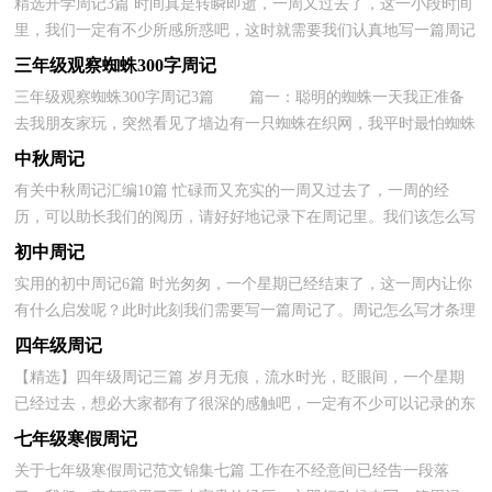
精选开学周记3篇 时间真是转瞬即逝，一周又过去了，这一小段时间
里，我们一定有不少所感所惑吧，这时就需要我们认真地写一篇周记
了。周记你想好怎么写了吗？下面是小编整理的开学周记...
三年级观察蜘蛛300字周记
三年级观察蜘蛛300字周记3篇 篇一：聪明的蜘蛛一天我正准备
去我朋友家玩，突然看见了墙边有一只蜘蛛在织网，我平时最怕蜘蛛
了，准备把他网给打烂，我突然打消了这个想法，想要捉弄...
中秋周记
有关中秋周记汇编10篇 忙碌而又充实的一周又过去了，一周的经
历，可以助长我们的阅历，请好好地记录下在周记里。我们该怎么写
周记呢？以下是小编为大家整理的中秋周记10篇，仅供参考，...
初中周记
实用的初中周记6篇 时光匆匆，一个星期已经结束了，这一周内让你
有什么启发呢？此时此刻我们需要写一篇周记了。周记怎么写才条理
清晰呢？下面是小编整理的初中周记7篇，欢迎大家借鉴...
四年级周记
【精选】四年级周记三篇 岁月无痕，流水时光，眨眼间，一个星期
已经过去，想必大家都有了很深的感触吧，一定有不少可以记录的东
西吧，该写一篇周记了。但是周记有什么要求呢？下面是小编...
七年级寒假周记
关于七年级寒假周记范文锦集七篇 工作在不经意间已经告一段落