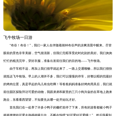
飞牛牧场一日游
“布谷！布谷！”，我们一家人在伴随着闹钟布谷声的凉爽清晨中醒来。尽管
眼前的景色非常美丽，空气很清新，但我们无暇享受此时此刻的美好。我们匆匆
忙忙的梳洗完毕，穿好衣服，准备出发前往我们的目的地——飞牛牧场。
由于车程不远，再加上我们很早就起来了，一路上交通顺畅，所以我们很快
就抵达飞牛牧场。早上的人潮并不多，我们可以慢慢的停车，好整以暇的找最好
的烤肉位置，真是早起的鸟儿有虫吃啊！等爸爸妈妈准备好烤肉用具后，我们就
前往园区探险拜访可爱的动物，我跟弟弟和家里的三只小狗兴奋的在草地上跑来
跑去，东看看西望望，不知要先从哪一处开始玩才好。
首先我们在一处养了许多小鸭子的栅栏前停了下来，所有的游客都被小鸭子
摇摇摆摆的可爱走路模样吸引住，不断在惊呼“好可爱好可爱哦！”。然后我看到