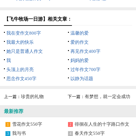
【飞牛牧场一日游】相关文章：
我在变作文800字
温馨的爱
我最大的快乐
爱的作文
她只是普通人作文
再见作文400字
我
妈妈的爱
头顶上的月亮
过年作文700字
思念作文450字
以静为话题
珍贵的礼物
有梦想，就一定会成功
上一篇：
下一篇：
的作文500字
最新推荐
雪花作文550字
徘徊在人生的十字路口作文
1
2
我与书
春天作文550字
3
4