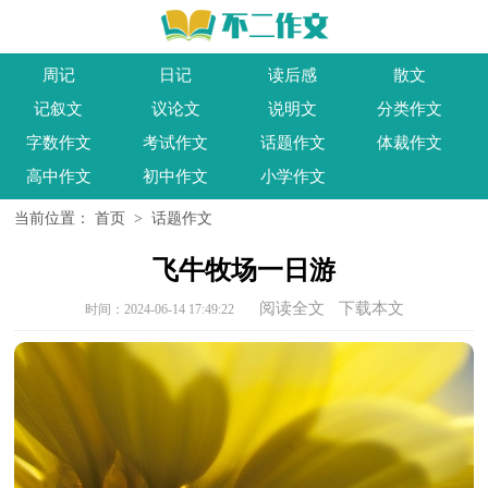
周记
日记
读后感
散文
记叙文
议论文
说明文
分类作文
字数作文
考试作文
话题作文
体裁作文
高中作文
初中作文
小学作文
当前位置：
首页
>
话题作文
飞牛牧场一日游
阅读全文
下载本文
时间：2024-06-14 17:49:22