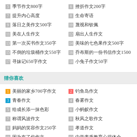
季节作文800字
挫折作文200字
5
6
提升内心高度
生命寄语
7
8
落日之美作文500字
蔑视和钦佩
9
10
美在人生作文
扇出人生作文
11
12
第一次买书作文350字
美味的七色果作文500字
13
14
不倒的垃圾桶作文550字
乔布斯的一份书信作文1500
15
16
寻妹记650字作文
字
小兔子作文50字
17
18
猜你喜欢
美丽的家乡700字作文
钓鱼岛作文
1
2
青春作文
春雾作文
3
4
给成长添一抹色彩
小蚂蚁作文
5
6
称谓风波作文
秋风之歌作文
7
8
妈妈的笑容作文250字
孝道作文
9
10
因为有了你作文
中学素质教育心得体会