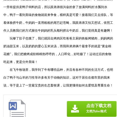
一旁有提供卖鸭子饲料的店，所以跟弟弟很兴奋的拿了放满饲料的'水瓢到水
中，鸭子一看到美味的食物就前来争食，模样真是可爱！接着我们又去排队，等
着体验挤牛奶，牛妈妈一直用粗粗的尾巴赶苍蝇，我跟弟弟又怕又想试，依照工
作人员教我们的方式握住牛妈妈的乳头顺利挤出牛奶后，我们觉得真是有趣啊！
玩够了肚子也饿了，我们就回去烤肉区吃爸爸主厨的铁板烤猪肉，妈妈烤的
奶油甜玉米，以及奶奶的爱心玉米浓汤，而我和弟弟俩个最拿手的就是“黄金棉
花糖”，我们把糖烤成软棉棉热呼呼的，人口即化，好吃极了！运动过后的食物
吃起来，更是分外美味！
在飞牛牧场里，我学到了牛有哪些品种，并且有各种不同的生活方式，也明
白了鸭子与山羊的习性等许多有关于动物的知识，这对于居住在都市里的我来
说，等于是上了一堂最宝贵的生态畜牧课，让我更懂得如何去爱惜及尊重生命！
点击下载文档
文档为doc格式