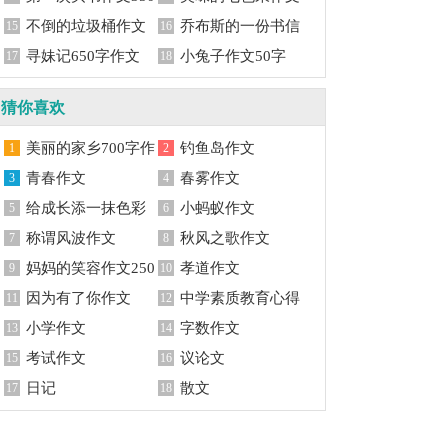
字
不倒的垃圾桶作文
500字
乔布斯的一份书信
15
16
550字
寻妹记650字作文
作文1500字
小兔子作文50字
17
18
猜你喜欢
美丽的家乡700字作
钓鱼岛作文
1
2
文
青春作文
春雾作文
3
4
给成长添一抹色彩
小蚂蚁作文
5
6
称谓风波作文
秋风之歌作文
7
8
妈妈的笑容作文250
孝道作文
9
10
字
因为有了你作文
中学素质教育心得
11
12
小学作文
体会
字数作文
13
14
考试作文
议论文
15
16
日记
散文
17
18