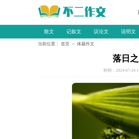
散文
记叙文
议论文
说明文
当前位置：
首页
>
体裁作文
小学作文
落日之
时间：2024-07-24 1