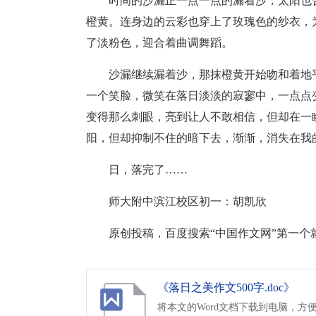
时间的沙漏正一点一点的漏着沙，太阳也
橙黄。连身边的云彩也穿上了玫瑰色的纱衣，
了淡粉色，迎合着曲调舞蹈。
沙漏继续漏着沙，那抹橙黄开始吻和着地
一个笑脸，微笑在落日淡淡的寂寥中，一点点
变得那么刺眼，亮到让人不敢相信，但却在一
阳，但却抑制不住的暗下去，渐渐，消失在我
日，落完了……
师大附中滨江校区初一：胡凯欣
原创投稿，百度搜索“中国作文网”第一个
《落日之美作文500字.doc》
将本文的Word文档下载到电脑，方