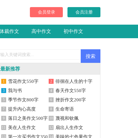
文
会员登录
会员注册
体裁作文
高中作文
初中作文
最新推荐
雪花作文550字
徘徊在人生的十字
1
2
我与书
路口作文
春天作文550字
3
4
季节作文800字
挫折作文200字
5
6
提升内心高度
生命寄语
7
8
落日之美作文500字
蔑视和钦佩
9
10
美在人生作文
扇出人生作文
11
12
第一次买书作文350
美味的七色果作文
13
14