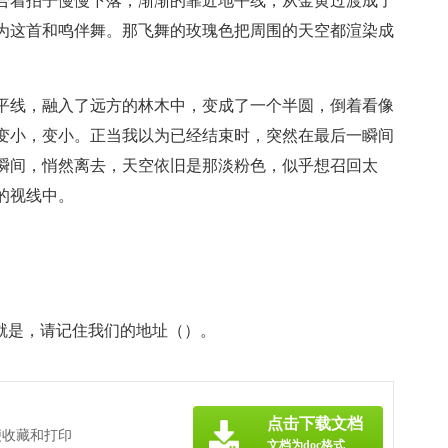
合着拍子慢慢下落，渐渐的靠近地平线，从金黄过渡成了
为这首和鸣伴舞。那飞舞的玫瑰色把周围的天空都渲染成
平线，融入了远方的林木中，变成了一个半圆，倒着看像
变小，变小。正当我以为已经结束时，突然在最后一瞬间
瞬间，悄然离去，天空依旧是那淡粉色，似乎想召回太
的视线中。
就是，请记住我们的地址（）。
点击下载文档
便收藏和打印
文档为doc格式