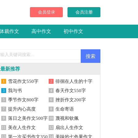
文
会员登录
会员注册
体裁作文
高中作文
初中作文
最新推荐
雪花作文550字
徘徊在人生的十字
1
2
我与书
路口作文
春天作文550字
3
4
季节作文800字
挫折作文200字
5
6
提升内心高度
生命寄语
7
8
落日之美作文500字
蔑视和钦佩
9
10
美在人生作文
扇出人生作文
11
12
第一次买书作文350
美味的七色果作文
13
14