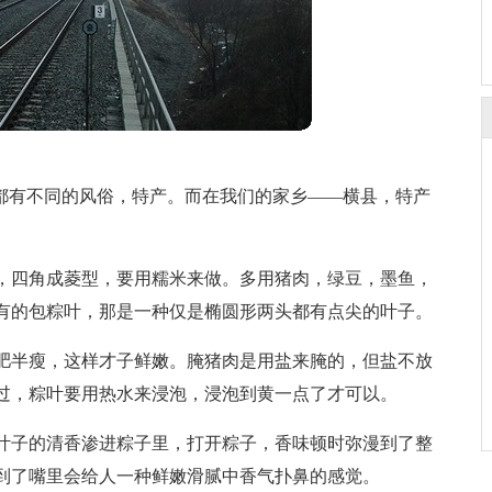
方都有不同的风俗，特产。而在我们的家乡——横县，特产
。
，四角成菱型，要用糯米来做。多用猪肉，绿豆，墨鱼，
有的包粽叶，那是一种仅是椭圆形两头都有点尖的叶子。
肥半瘦，这样才子鲜嫩。腌猪肉是用盐来腌的，但盐不放
过，粽叶要用热水来浸泡，浸泡到黄一点了才可以。
叶子的清香渗进粽子里，打开粽子，香味顿时弥漫到了整
到了嘴里会给人一种鲜嫩滑腻中香气扑鼻的感觉。