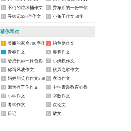
字
不倒的垃圾桶作文
500字
乔布斯的一份书信
15
16
550字
寻妹记650字作文
作文1500字
小兔子作文50字
17
18
猜你喜欢
美丽的家乡700字作
钓鱼岛作文
1
2
文
青春作文
春雾作文
3
4
给成长添一抹色彩
小蚂蚁作文
5
6
称谓风波作文
秋风之歌作文
7
8
妈妈的笑容作文250
孝道作文
9
10
字
因为有了你作文
中学素质教育心得
11
12
小学作文
体会
字数作文
13
14
考试作文
议论文
15
16
日记
散文
17
18