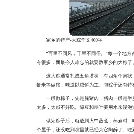
家乡的特产-大粽作文400字
“百里不同风，千里不同俗。”每一个地
有很多，而最令人难忘的就要数家乡的大粽了
这大粽通常扎成五角塔状，有四角个扁状
虾米等做馅，味道以咸鲜为主。包粽子还有特
一般做粽子，先是腌猪肉，猪肉一般是半
太多，太咸不好吃。绿豆和粽叶要用水来浸泡
做完粽子后，就放到火中蒸煮，蒸煮时，
个屋子，还没吃到嘴里就已经为它陶醉了。吃