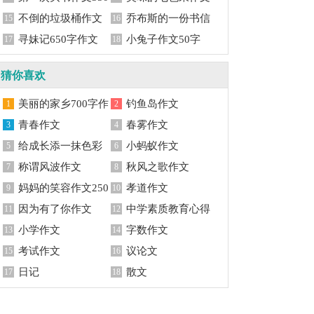
字
不倒的垃圾桶作文
500字
乔布斯的一份书信
15
16
550字
寻妹记650字作文
作文1500字
小兔子作文50字
17
18
猜你喜欢
美丽的家乡700字作
钓鱼岛作文
1
2
文
青春作文
春雾作文
3
4
给成长添一抹色彩
小蚂蚁作文
5
6
称谓风波作文
秋风之歌作文
7
8
妈妈的笑容作文250
孝道作文
9
10
字
因为有了你作文
中学素质教育心得
11
12
小学作文
体会
字数作文
13
14
考试作文
议论文
15
16
日记
散文
17
18