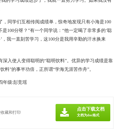
要我的学习成绩进步了，我就一直努力学习。如果我没有
。
，同学们互相传阅成绩单，惊奇地发现只有小海是100
不是100分呀？”有一个同学说：“他一定喝了非常多的‘聪
料’，我一直刻苦学习，这100分是我用辛勤的汗水换来
有深入使人变得聪明的“聪明饮料”。优异的学习成绩是靠
饮料”的事半功倍，正所谓“学海无涯苦作舟”。
年级:彭竞瑶
点击下载文档
便收藏和打印
文档为doc格式