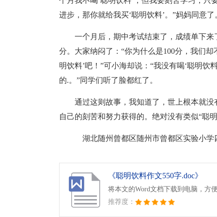
个月我不喝‘聪明饮料’，但我要刻苦学习，只
进步，那你就给我买‘聪明饮料’。”妈妈同意了
一个月后，期中考试结束了，成绩单下来了
分。大家纳闷了：“你为什么是100分，我们却
明饮料’吧！”可小海却说：“我没有喝‘聪明饮
的.。”同学们听了脸都红了。
通过这则故事，我知道了，世上根本就没
自己的刻苦和努力获得的。绝对没有类似“聪明
湖北随州曾都区随州市曾都区实验小学四
《聪明饮料作文550字.doc》
将本文的Word文档下载到电脑，方
推荐度：