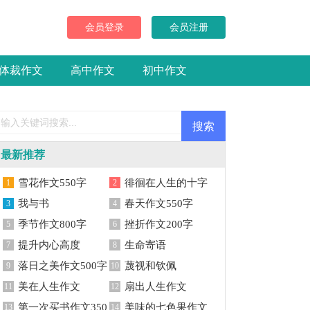
文
会员登录
会员注册
体裁作文
高中作文
初中作文
最新推荐
雪花作文550字
徘徊在人生的十字
1
2
我与书
路口作文
春天作文550字
3
4
季节作文800字
挫折作文200字
5
6
提升内心高度
生命寄语
7
8
落日之美作文500字
蔑视和钦佩
9
10
美在人生作文
扇出人生作文
11
12
第一次买书作文350
美味的七色果作文
13
14